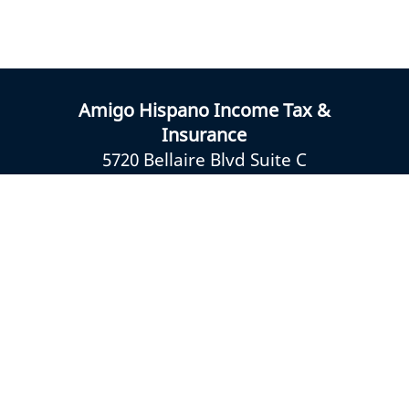
Amigo Hispano Income Tax &
Insurance
5720 Bellaire Blvd Suite C
Houston, TX 77081
Payment Methods
(832) 875-7781