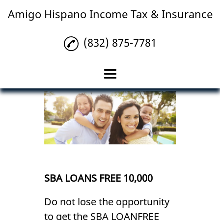
Amigo Hispano Income Tax & Insurance
(832) 875-7781
Home
Insurance
Tax Preparation
Notary Service
SBA LOANS FREE 10,000
Accounting
Do not lose the opportunity
Title Transfer
to get the SBA LOANFREE